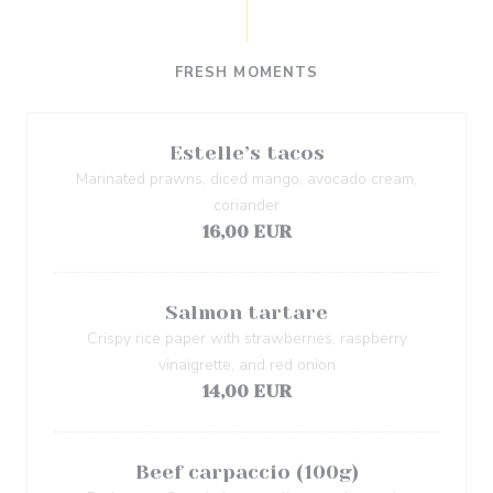
FRESH MOMENTS
Estelle’s tacos
Marinated prawns, diced mango, avocado cream,
coriander
16,00 EUR
Salmon tartare
Crispy rice paper with strawberries, raspberry
vinaigrette, and red onion
14,00 EUR
Beef carpaccio (100g)