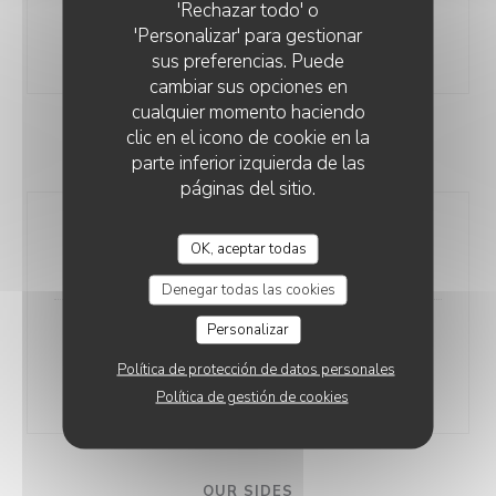
'Rechazar todo' o
Dish of the day
'Personalizar' para gestionar
21,00 EUR
sus preferencias. Puede
cambiar sus opciones en
cualquier momento haciendo
clic en el icono de cookie en la
OUR DAILY ARRIVALS
parte inferior izquierda de las
páginas del sitio.
Whole fish of the day
OK, aceptar todas
Prepared at your table, served with a sauce vierge
Denegar todas las cookies
Personalizar
Butcher’s cut of beef
Blonde d’Aquitaine, served with a pepper or shallot
Política de protección de datos personales
sauce
Política de gestión de cookies
OUR SIDES