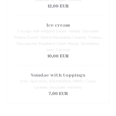
12,00 EUR
Ice cream
3 scoops with whipped cream : Vanilla, Chocolate,
Praline Crunch, Vanilla Macadamia Caramel, Tiramisu
Mascarpone, Raspberry Violet, Mango, Strawberry,
Lime, Coconut
10,00 EUR
Sundae with toppings
Oreo, Speculoos, marshmallow, M&M’s, Coulis:
caramel, chocolate, red berry
7,00 EUR