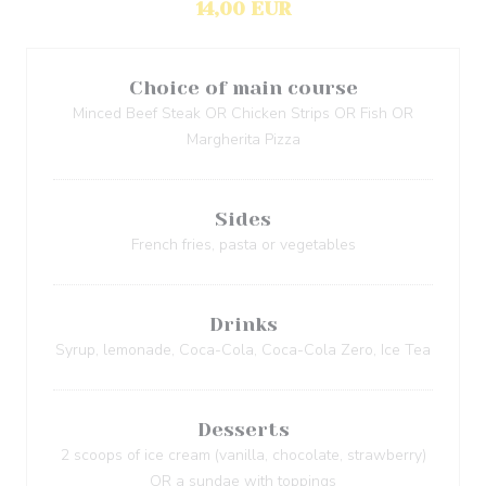
14,00 EUR
Choice of main course
Minced Beef Steak OR Chicken Strips OR Fish OR
Margherita Pizza
Sides
French fries, pasta or vegetables
Drinks
Syrup, lemonade, Coca-Cola, Coca-Cola Zero, Ice Tea
Desserts
2 scoops of ice cream (vanilla, chocolate, strawberry)
OR a sundae with toppings