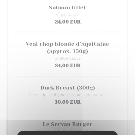
Salmon fillet
Virgin sauce
24,00 EUR
Veal chop blonde d’Aquitaine
(approx. 350g)
Shallot sauce
34,00 EUR
Duck Breast (300g)
Apricot juice, thyme-caramelized shallots
30,00 EUR
Le Servan Burger
Beef Blonde d’Aquitaine (150g)