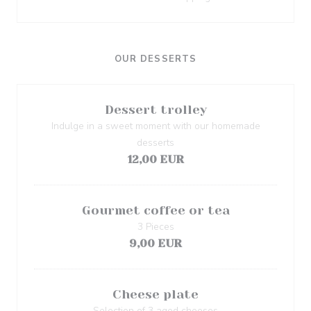
OUR DESSERTS
Dessert trolley
Indulge in a sweet moment with our homemade
desserts
12,00 EUR
Gourmet coffee or tea
3 Pieces
9,00 EUR
Cheese plate
Selection of 3 aged cheeses