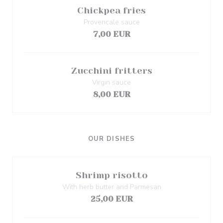
Chickpea fries
Provencale sauce
7,00 EUR
Zucchini fritters
Virgin sauce
8,00 EUR
OUR DISHES
Shrimp risotto
With herb butter and Parmesan
25,00 EUR