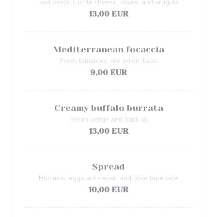
Red pesto, Comté cheese, olives, and arugula
13,00 EUR
Mediterranean focaccia
Fresh tomatoes, red onion, basil
9,00 EUR
Creamy buffalo burrata
Melon vierge and basil oil
13,00 EUR
Spread
Hummus, eggplant caviar, and olive tapenade
10,00 EUR