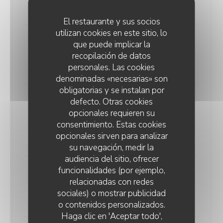
24,00 EUR
El restaurante y sus socios
utilizan cookies en este sitio, lo
Fresh "Trofie" pasta with zucchini
que puede implicar la
and pine nuts
recopilación de datos
personales. Las cookies
20,00 EUR
denominadas «necesarias» son
obligatorias y se instalan por
defecto. Otras cookies
Greek Salad
opcionales requieren su
Breaded feta, tomato, cucumber, olives, watermelon,
consentimiento. Estas cookies
basil oil, and red onions
opcionales sirven para analizar
18,00 EUR
su navegación, medir la
audiencia del sitio, ofrecer
funcionalidades (por ejemplo,
Cesar Salad
relacionadas con redes
Crispy chicken, tomatoes, Caesar dressing
sociales) o mostrar publicidad
19,00 EUR
o contenidos personalizados.
LE SERVAN
Haga clic en 'Aceptar todo',