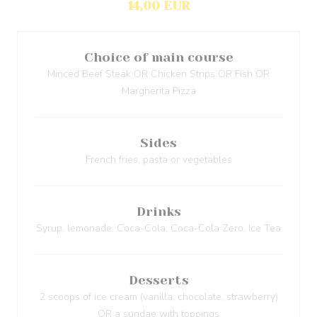
14,00 EUR
Choice of main course
Minced Beef Steak OR Chicken Strips OR Fish OR
Margherita Pizza
Sides
French fries, pasta or vegetables
Drinks
Syrup, lemonade, Coca-Cola, Coca-Cola Zero, Ice Tea
Desserts
2 scoops of ice cream (vanilla, chocolate, strawberry)
OR a sundae with toppings