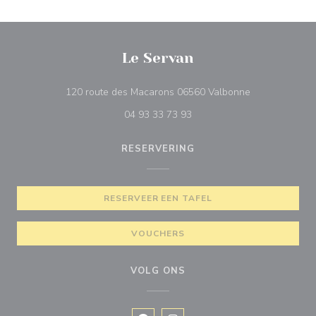
Le Servan
((opent in een
120 route des Macarons 06560 Valbonne
04 93 33 73 93
RESERVERING
RESERVEER EEN TAFEL
VOUCHERS
VOLG ONS