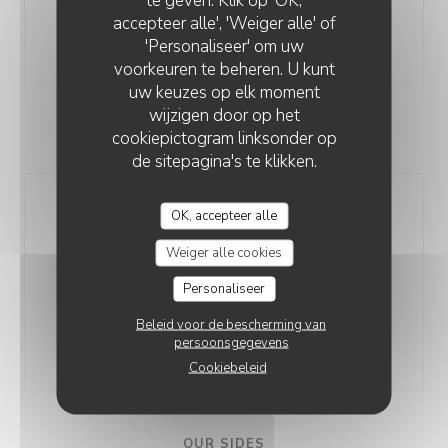
accepteer alle', 'Weiger alle' of
Dish of the day
'Personaliseer' om uw
21,00 EUR
voorkeuren te beheren. U kunt
uw keuzes op elk moment
wijzigen door op het
cookiepictogram linksonder op
OUR DAILY ARRIVALS
de sitepagina's te klikken.
Whole fish of the day
OK, accepteer alle
Prepared at your table, served with a sauce vierge
Weiger alle cookies
Personaliseer
Butcher’s cut of beef
Beleid voor de bescherming van
Blonde d’Aquitaine, served with a pepper or shallot
persoonsgegevens
sauce
Cookiebeleid
OUR SIDES