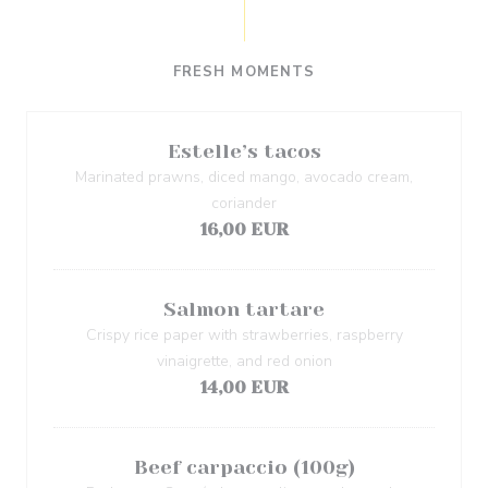
FRESH MOMENTS
Estelle’s tacos
Marinated prawns, diced mango, avocado cream,
coriander
16,00 EUR
Salmon tartare
Crispy rice paper with strawberries, raspberry
vinaigrette, and red onion
14,00 EUR
Beef carpaccio (100g)