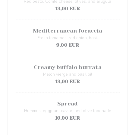
Red pesto, Comté cheese, olives, and arugula
13,00 EUR
Mediterranean focaccia
Fresh tomatoes, red onion, basil
9,00 EUR
Creamy buffalo burrata
Melon vierge and basil oil
13,00 EUR
Spread
Hummus, eggplant caviar, and olive tapenade
10,00 EUR