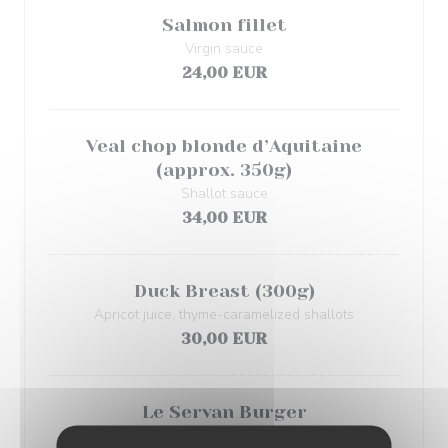
Salmon fillet
Virgin sauce
24,00 EUR
Veal chop blonde d’Aquitaine
(approx. 350g)
Shallot sauce
34,00 EUR
Duck Breast (300g)
Apricot juice, thyme-caramelized shallots
30,00 EUR
Le Servan Burger
Beef Blonde d’Aquitaine (150g)