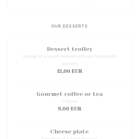
OUR DESSERTS
Dessert trolley
Indulge in a sweet moment with our homemade
desserts
12,00 EUR
Gourmet coffee or tea
3 Pieces
9,00 EUR
Cheese plate
Selection of 3 aged cheeses