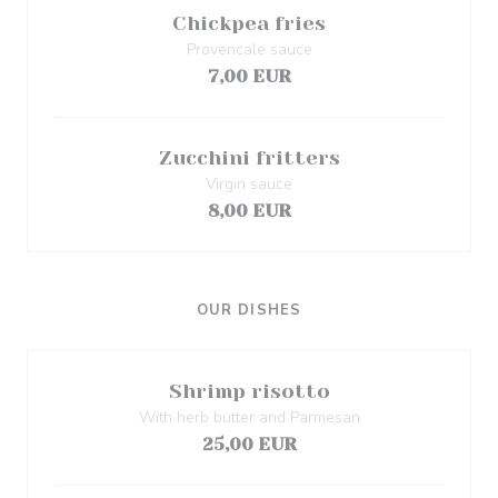
Chickpea fries
Provencale sauce
7,00 EUR
Zucchini fritters
Virgin sauce
8,00 EUR
OUR DISHES
Shrimp risotto
With herb butter and Parmesan
25,00 EUR