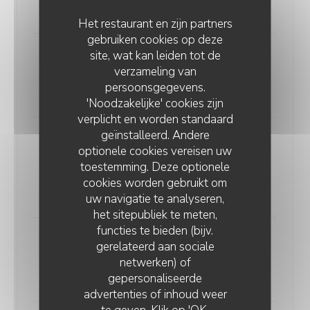
24,00 EUR
Het restaurant en zijn partners
gebruiken cookies op deze
site, wat kan leiden tot de
Fresh "Trofie" pasta with zucchini
verzameling van
and pine nuts
persoonsgegevens.
20,00 EUR
'Noodzakelijke' cookies zijn
verplicht en worden standaard
geïnstalleerd. Andere
Greek Salad
optionele cookies vereisen uw
Breaded feta, tomato, cucumber, olives, watermelon,
toestemming. Deze optionele
basil oil, and red onions
cookies worden gebruikt om
18,00 EUR
uw navigatie te analyseren,
het sitepubliek te meten,
functies te bieden (bijv.
Cesar Salad
gerelateerd aan sociale
Crispy chicken, tomatoes, Caesar dressing
netwerken) of
19,00 EUR
gepersonaliseerde
LE SERVAN
advertenties of inhoud weer
te geven. Klik op 'OK,