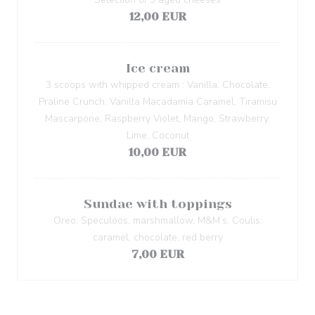
12,00 EUR
Ice cream
3 scoops with whipped cream : Vanilla, Chocolate,
Praline Crunch, Vanilla Macadamia Caramel, Tiramisu
Mascarpone, Raspberry Violet, Mango, Strawberry,
Lime, Coconut
10,00 EUR
Sundae with toppings
Oreo, Speculoos, marshmallow, M&M’s, Coulis:
caramel, chocolate, red berry
7,00 EUR