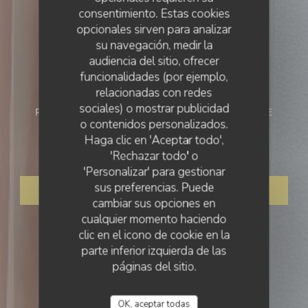
consentimiento. Estas cookies
opcionales sirven para analizar
su navegación, medir la
audiencia del sitio, ofrecer
funcionalidades (por ejemplo,
relacionadas con redes
sociales) o mostrar publicidad
RESTAURANTE BISTRONOMIQUE
•
VALBONNE
o contenidos personalizados.
LE SERVAN
Haga clic en 'Aceptar todo',
Le Servan
'Rechazar todo' o
'Personalizar' para gestionar
sus preferencias. Puede
RESERVAR UNA MESA
cambiar sus opciones en
cualquier momento haciendo
clic en el icono de cookie en la
parte inferior izquierda de las
páginas del sitio.
OK, aceptar todas