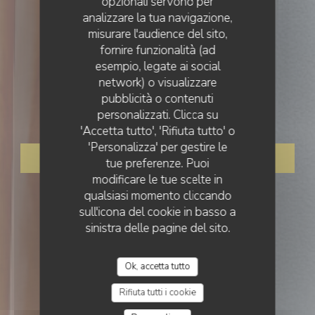
opzionali servono per
analizzare la tua navigazione,
misurare l'audience del sito,
fornire funzionalità (ad
esempio, legate ai social
RISTORANTE BISTRONOMIQUE
•
VALBONNE
network) o visualizzare
LE SERVAN
pubblicità o contenuti
Le Servan
personalizzati. Clicca su
'Accetta tutto', 'Rifiuta tutto' o
'Personalizza' per gestire le
PRENOTA
tue preferenze. Puoi
modificare le tue scelte in
qualsiasi momento cliccando
sull'icona del cookie in basso a
sinistra delle pagine del sito.
Ok, accetta tutto
Rifiuta tutti i cookie