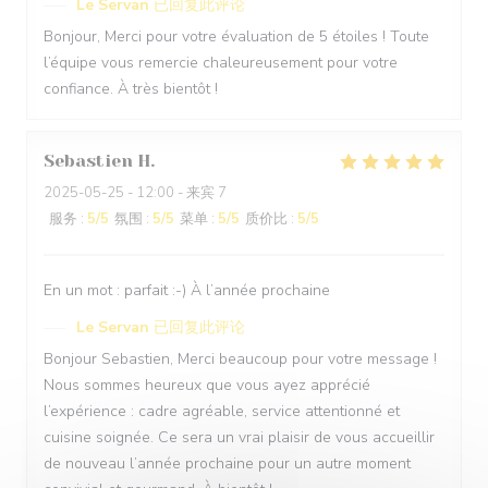
Le Servan
已回复此评论
Bonjour, Merci pour votre évaluation de 5 étoiles ! Toute
l’équipe vous remercie chaleureusement pour votre
confiance. À très bientôt !
Sebastien
H
2025-05-25
- 12:00 - 来宾 7
服务
:
5
/5
氛围
:
5
/5
菜单
:
5
/5
质价比
:
5
/5
En un mot : parfait :-) À l’année prochaine
Le Servan
已回复此评论
Bonjour Sebastien, Merci beaucoup pour votre message !
Nous sommes heureux que vous ayez apprécié
l’expérience : cadre agréable, service attentionné et
cuisine soignée. Ce sera un vrai plaisir de vous accueillir
de nouveau l’année prochaine pour un autre moment