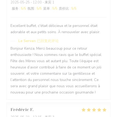
2025-05-25
- 12:00 - 来宾 1
服务
:
5
/5
氛围
:
5
/5
菜单
:
5
/5
质价比
:
5
/5
Excellent buffet, c'était délicieux et le personnel était
adorable et aux petits soins. À renouveler avec plaisir.
Le Servan
已回复此评论
Bonjour Kenza, Merci beaucoup pour ce retour
enthousiaste ! Nous sommes ravis que le buffet spécial
Fête des Mères vous ait autant plu. Toute l’équipe est
heureuse d’avoir contribué à faire de ce moment un joli
souvenir, et votre commentaire sur la gentillesse et
l’attention du personnel nous touche sincèrement. Ce
sera avec grand plaisir que nous vous accueillerons à
nouveau pour une prochaine occasion gourmande !
Frédéric
F