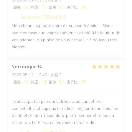
2025-05-21
- 12:15 - 来宾 3
服务
:
5
/5
氛围
:
5
/5
菜单
:
3
/5
质价比
:
3
/5
Le Servan
已回复此评论
Merci beaucoup pour votre évaluation 5 étoiles ! Nous
sommes ravis que votre expérience ait été à la hauteur de
vos attentes. Au plaisir de vous accueillir à nouveau très
bientôt !
Véronique
B
2025-05-12
- 19:45 - 来宾 2
服务
:
5
/5
氛围
:
5
/5
菜单
:
5
/5
质价比
:
5
/5
Tout est parfait personnel très accueillant et très
compétent, plat copieux et raffiné... Séjour d une semaine
à l hôtel Golden Tulipe donc petit déjeuner et repas au
restaurant Le Servan et vraiment rien à redire