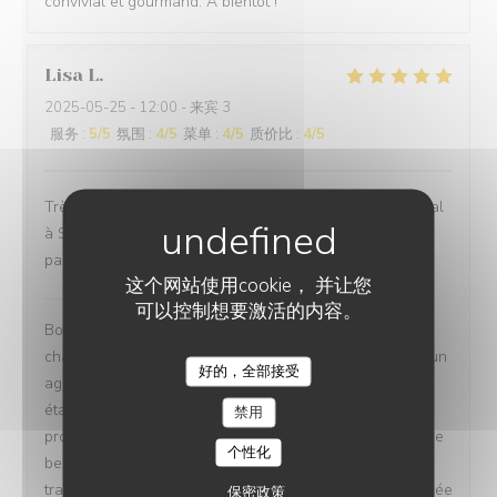
convivial et gourmand. À bientôt !
Lisa
L
2025-05-25
- 12:00 - 来宾 3
服务
:
5
/5
氛围
:
4
/5
菜单
:
4
/5
质价比
:
4
/5
Très bon produit de qualité, cadre super, mention spécial
à Suzy qui a était au petit soin du début à la fin. On a
passez un agréable moment
这个网站使用cookie， 并让您
Le Servan
已回复此评论
可以控制想要激活的内容。
Bonjour Lisa, Merci infiniment pour votre retour
chaleureux ! Nous sommes ravis que vous ayez passé un
好的，全部接受
LE SERVAN
agréable moment pour la Fête des Mères dans notre
établissement. En effet, notre cadre apaisant et nos
禁用
produits de qualité sont pensés pour vous faire vivre une
个性化
belle expérience. Nous ne manquerons pas de
transmettre vos compliments à Suzy, qui sera très touchée
保密政策