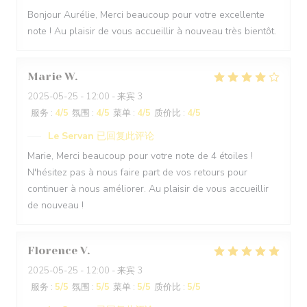
Bonjour Aurélie, Merci beaucoup pour votre excellente
note ! Au plaisir de vous accueillir à nouveau très bientôt.
Marie
W
2025-05-25
- 12:00 - 来宾 3
服务
:
4
/5
氛围
:
4
/5
菜单
:
4
/5
质价比
:
4
/5
Le Servan
已回复此评论
Marie, Merci beaucoup pour votre note de 4 étoiles !
N'hésitez pas à nous faire part de vos retours pour
continuer à nous améliorer. Au plaisir de vous accueillir
de nouveau !
Florence
V
2025-05-25
- 12:00 - 来宾 3
服务
:
5
/5
氛围
:
5
/5
菜单
:
5
/5
质价比
:
5
/5