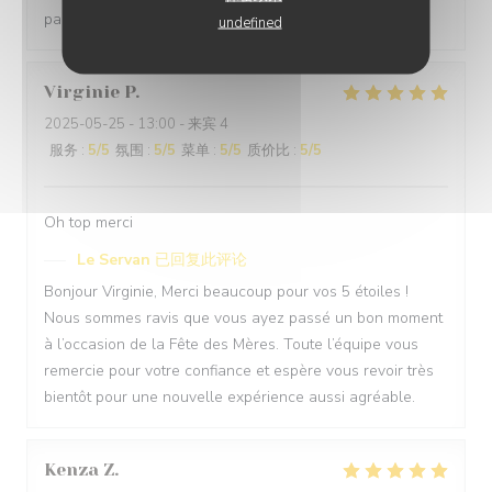
par votre attention :) À très bientôt au Servan !
undefined
Virginie
P
2025-05-25
- 13:00 - 来宾 4
服务
:
5
/5
氛围
:
5
/5
菜单
:
5
/5
质价比
:
5
/5
Oh top merci
Le Servan
已回复此评论
Bonjour Virginie, Merci beaucoup pour vos 5 étoiles !
Nous sommes ravis que vous ayez passé un bon moment
à l’occasion de la Fête des Mères. Toute l’équipe vous
remercie pour votre confiance et espère vous revoir très
bientôt pour une nouvelle expérience aussi agréable.
Kenza
Z