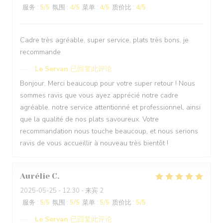
服务
:
5
/5
氛围
:
4
/5
菜单
:
4
/5
质价比
:
4
/5
Cadre très agréable, super service, plats très bons, je
recommande
Le Servan
已回复此评论
Bonjour, Merci beaucoup pour votre super retour ! Nous
sommes ravis que vous ayez apprécié notre cadre
agréable, notre service attentionné et professionnel, ainsi
que la qualité de nos plats savoureux. Votre
recommandation nous touche beaucoup, et nous serions
ravis de vous accueillir à nouveau très bientôt !
Aurélie
C
2025-05-25
- 12:30 - 来宾 2
服务
:
5
/5
氛围
:
5
/5
菜单
:
5
/5
质价比
:
5
/5
Le Servan
已回复此评论