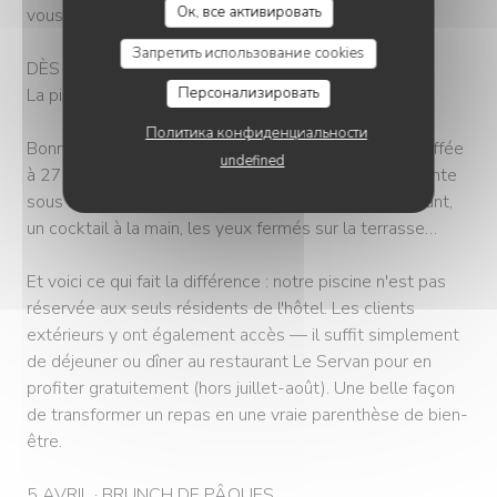
Ок, все активировать
vous.
Запретить использование cookies
DÈS LE 5 AVRIL
La piscine chauffée rouvre ses portes
Персонализировать
Политика конфиденциальности
Bonne nouvelle : dès le 5 avril, notre piscine est chauffée
undefined
à 27°C et vous accueille pour des moments de détente
sous le soleil printanier. Imaginez : un bain rafraîchissant,
un cocktail à la main, les yeux fermés sur la terrasse…
Et voici ce qui fait la différence : notre piscine n'est pas
réservée aux seuls résidents de l'hôtel. Les clients
extérieurs y ont également accès — il suffit simplement
de déjeuner ou dîner au restaurant Le Servan pour en
profiter gratuitement (hors juillet-août). Une belle façon
de transformer un repas en une vraie parenthèse de bien-
être.
5 AVRIL · BRUNCH DE PÂQUES