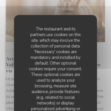
The restaurant and its
partners use cookies on this
site, which may involve the
collection of personal data.
01/04/2026
'Necessary' cookies are
mandatory and installed by
Avril au restaurant Le Servan
default. Other optional
Valbonne : une saison qui commence
cookies require your consent.
en beauté
These optional cookies are
Le printemps s'installe, et avec lui, une série de rendez-
used to analyze your
vous gourmands et festifs au Golden Tulip Sophia
browsing, measure site
Antipolis. Si vous cherchez un bon restaurant à Valbonne
audience, provide features
ou un restaurant proche de Sophia Antipolis pour profiter
(e.g., related to social
pleinement de la belle saison, vous êtes au bon endroit.
networks) or display
Voici le programme d'avril que nous avons concocté pour
personalized advertising or
LE SERVAN