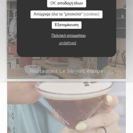
OK, αποδοχή όλων
Απόρριψε όλα τα "μπισκότα" (cookies)
Εξατομίκευση
Πολιτική απορρήτου
undefined
Restaurant Le Servan, équipe