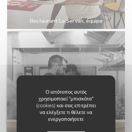
Restaurant Le Servan, équipe
Ο ιστότοπος αυτός
χρησιμοποιεί "μπισκότα"
(cookies) και σας επιτρέπει
Restaurant Le Servan, équipe
να ελέγξετε τι θέλετε να
ενεργοποιήσετε
LE SERVAN