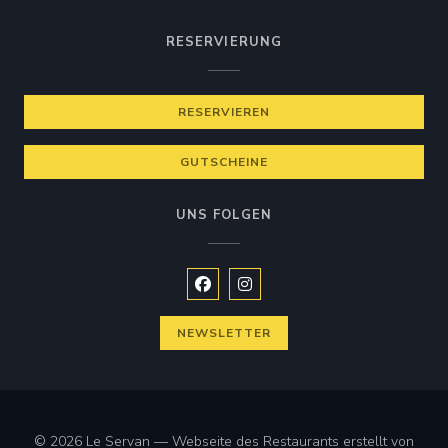
RESERVIERUNG
LE SERVAN
RESERVIEREN
GUTSCHEINE
UNS FOLGEN
Facebook ((öffnet ein neues Fenste
Instagram ((öffnet ein neues 
NEWSLETTER
© 2026 Le Servan — Webseite des Restaurants erstellt von