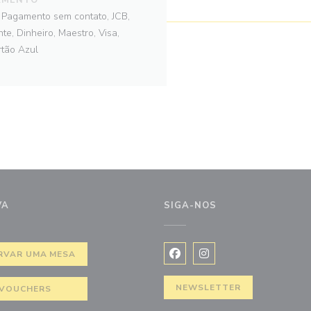
y, Pagamento sem contato, JCB,
te, Dinheiro, Maestro, Visa,
rtão Azul
VA
SIGA-NOS
ova janela))
RVAR UMA MESA
Facebook ((abre numa nova j
Instagram ((abre numa 
NEWSLETTER
VOUCHERS