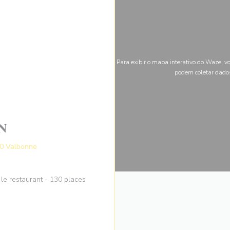
Para exibir o mapa interativo do Waze, v
podem coletar dado
N
((abre numa nova janela))
60 Valbonne
 le restaurant - 130 places