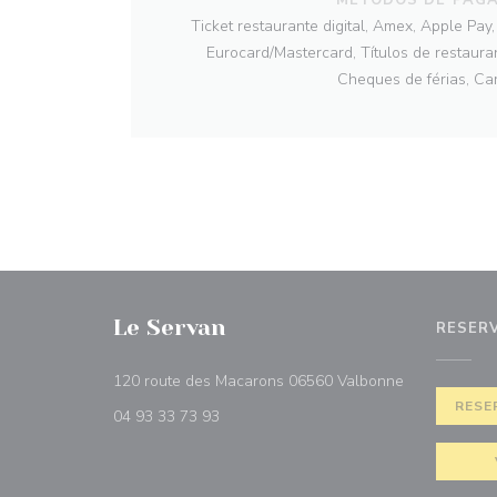
Ticket restaurante digital, Amex, Apple Pa
Eurocard/Mastercard, Títulos de restauran
Cheques de férias, Ca
Le Servan
RESER
((abre numa n
120 route des Macarons 06560 Valbonne
RESE
04 93 33 73 93