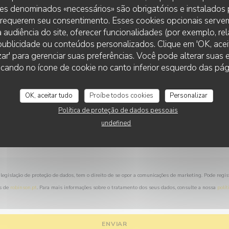
Deseja contactar-nos ?
es denominados «necessários» são obrigatórios e instalados
Preencha o formulário abaixo!
 requerem seu consentimento. Esses cookies opcionais servem
 audiência do site, oferecer funcionalidades (por exemplo, re
r publicidade ou conteúdos personalizados. Clique em 'OK, aceit
zar' para gerenciar suas preferências. Você pode alterar suas
LE SERVAN
cando no ícone de cookie no canto inferior esquerdo das pági
OK, aceitar tudo
Proíbe todos cookies
Personalizar
Política de proteção de dados pessoais
undefined
legislação de proteção de dados, tem o direito de se opor a comunicações de marketing. Pode regis
s de
robinson.pt
. Para mais informações sobre o tratamento dos seus dados, consulte a nossa
polít