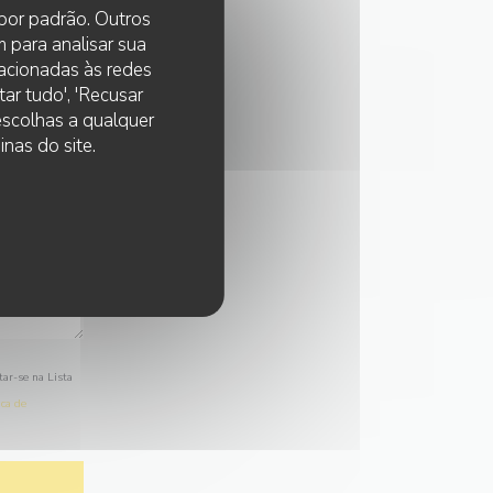
 por padrão. Outros
 para analisar sua
lacionadas às redes
ar tudo', 'Recusar
 escolhas a qualquer
nas do site.
tar-se na Lista
ica de