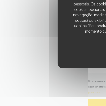
pessoais. Os cooki
cookies opcionais
navegação, medir a
sociais) ou exibi
tudo' ou 'Personali
momento cli
De acordo com a 
Robinson atravé
privacidade
.