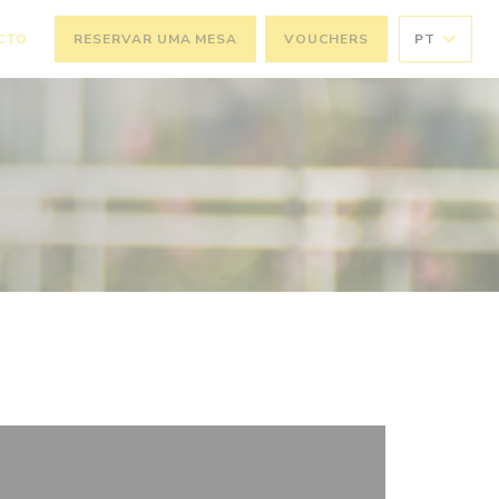
CTO
RESERVAR UMA MESA
VOUCHERS
PT
NELA))
 JANELA))