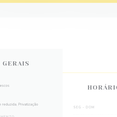
 GERAIS
rescos
HORÁRI
reduzida, Privatização
SEG
-
DOM
AMENTO