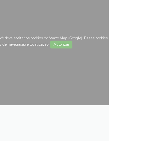
ocê deve aceitar os cookies do Waze Map (Google). Esses cookies
s de navegação e localização.
Autorizar